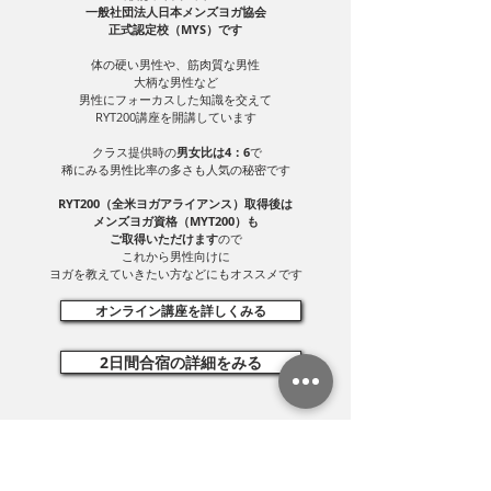
一般社団法人日本メンズヨガ協会
正式認定校（MYS）です
体の硬い男性や、筋肉質な男性
大柄な男性など
男性にフォーカスした知識を交えて
RYT200講座を開講しています
クラス提供時の
男女比は4：6
で​
稀にみる男性比率の多さも人気の秘密です
RYT200（全米ヨガアライアンス）取得後は
メンズヨガ資格（MYT200）も
ご取得いただけます
ので
これから男性向けに
ヨガを教えていきたい方などにも​オススメです
オンライン講座を詳しくみる
2日間合宿の詳細をみる