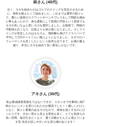
林さん (40代)
元々、ヨガを始めたのはゴルフのスイングを安定させるため
に、体幹を鍛えたくて始めました。これまでは通常の筋トレ
で、重たい負荷のスクワットやベンチプレスをして関節を痛め
た事もあったので、体を柔軟にして怪我の予防という意味でも
ヨガが良いなぁと思いヨガを選択しました。お陰様で、関節の
可動域も広くなり、以前よりも体が楽になりました。そしてス
イングが安定したのはもちろん、飛距離も伸びてドライバーで
平均して250ヤードぐらい飛ぶようになりました。ヨガでのパ
フォーマンスを良くしたいという欲求も出てきて、お酒の量も
減り、本当にヨガを始めて良い変化しかないです。
アキさん (30代)
私は養成講座受講生ではないですが、スタジオで仕事前に朝7
時からレッスンを受けられたのが最高でした！！
優しいだけじ
ゃなく、筋トレ要素のあるヨガなので、身体を強くするのにぴ
ったりです。
大きい窓から見える景色も良く、とても気持ちの
良い空間。毎日行きたくなり、通う日数がどんどん増えていま
す笑 先生が話しやすいのも安心感があります！