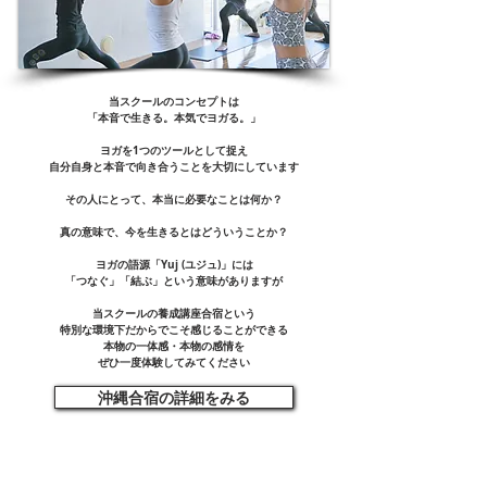
当スクールのコンセプトは
「本音で生きる。本気でヨガる。」​
ヨガを1つのツールとして捉え
​自分自身と
本音で向き合うことを大切にしています
​その人にとって、
本当に必要なことは何か？
真の意味で、
今を生きるとはどういうことか？
ヨガの語源「Yuj (ユジュ)」には
「つなぐ」「結ぶ」という
意味がありますが
当スクールの養成講座合宿という
特別な環境下だからでこそ感じることができる
本物の一体感・本物の感情
を
ぜひ一度体験してみてください
沖縄合宿の詳細をみる