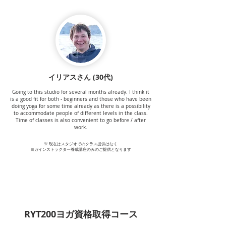
イリアスさん (30代)
Going to this studio for several months already. I think it
is a good fit for both - beginners and those who have been
doing yoga for some time already as there is a possibility
to accommodate people of different levels in the class.
Time of classes is also convenient to go before / after
work.
※ 現在はスタジオでのクラス提供はなく
ヨガインストラクター養成講座のみのご提供となります
RYT200ヨガ資格取得コース