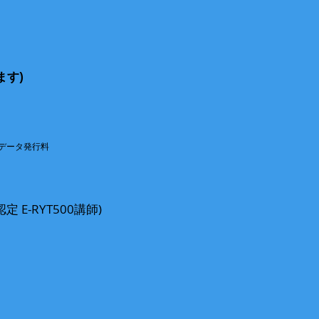
ます)
データ発行料
E-RYT500講師)